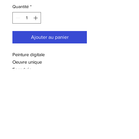
Quantité
*
Ajouter au panier
Peinture digitale
Oeuvre unique
Encadrée
Dimensions : 42x30 cm
8 Avenue Jaulerry, 64200 Biarritz
-
06 66 00 16 80
© Class Art Biarritz | Galerie Pop Art
& Street Art
-
Mentions légales
-
Politique de confidentialité