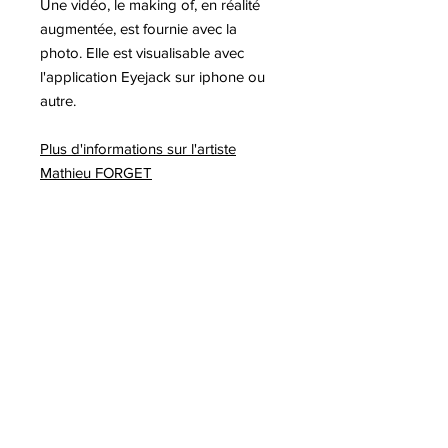
Une vidéo, le making of, en réalité
augmentée, est fournie avec la
photo. Elle est visualisable avec
l'application Eyejack sur iphone ou
autre.
Plus d'informations sur l'artiste
Mathieu FORGET
A lire sur notre blog :
-Victoria Dauberville, Classique ?
-Tim Cook photographie Mathieu
Forget
-Victoria Dauberville danse sur
l'étrave d'un navire en antarctique
-Mathieu Forget à la Fnac
Montparnasse