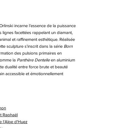
rlinski incarne l’essence de la puissance
s lignes facettées rappelant un diamant,
 animal et raffinement esthétique. Réalisée
te sculpture s’inscrit dans la série
Born
formation des pulsions primaires en
 comme la
Panthère Dentelle
en aluminium
tte dualité entre force brute et beauté
ain accessible et émotionnellement
rnon
nt Raphaël
de l'Alpe d'Huez