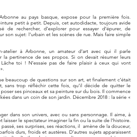
 d’Arbonne au pays basque, expose pour la première fois.
inture petit à petit. Depuis, cet autodidacte, toujours avide
sé de rechercher, d’explorer pour essayer d’épurer, de
sur son sujet: l’urbain et les scènes de rue. Mais faire simple
n-atelier à Arbonne, un amateur d’art avec qui il parle
ar la pertinence de ses propos. Si on devait résumer leurs
Lâche toi ! N’essaie pas de faire plaisir à ceux qui vont
 ».
ose beaucoup de questions sur son art, et finalement c’était
t, sans trop réfléchir cette fois, qu’il décide de quitter le
r poser ses pinceaux et sa peinture sur du bois. Il commence
ockées dans un coin de son jardin.
Décembre 2018 : la série «
ager dans son univers, avec ou sans personnage. Il aime, à
t laisser le spectateur imaginer la fin ou la suite de l’histoire.
n passé, ses surprises, ses réactions, il amène de la douceur,
arfois durs, froids et austères. D'autres sujets apparaissent