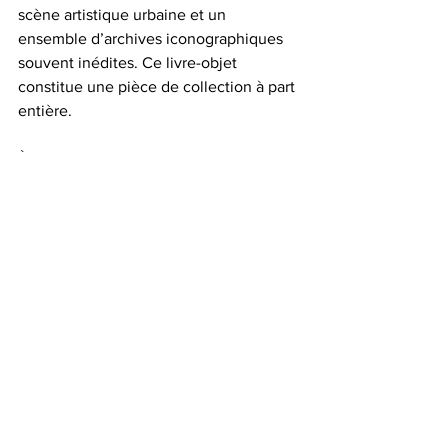
scène artistique urbaine et un 
ensemble d’archives iconographiques 
souvent inédites. Ce livre-objet 
constitue une pièce de collection à part 
entière.
À l’heure où le street art est entré dans 
les musées du monde entier, de Banksy 
à JR, l’exposition de Futura 2000 à La 
Fab rappelle que ce mouvement trouve 
ses racines dans des pratiques rebelles, 
nées dans l’ombre des villes, mais mues 
par une puissance créative inépuisable. 
Le travail de Futura transcende les 
époques : ses compositions abstraites, 
ses codes visuels futuristes et sa 
démarche expérimentale trouvent un 
écho particulièrement fort dans notre 
époque, marquée par les 