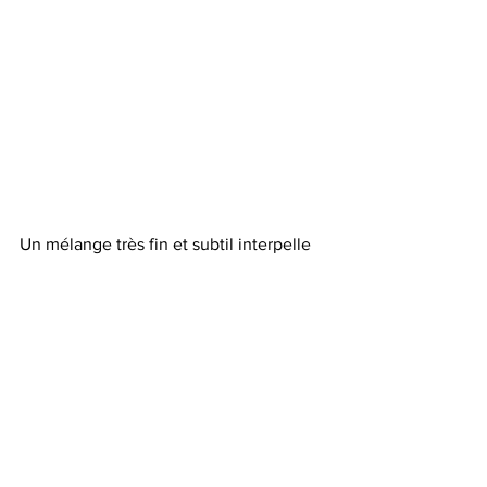
Un mélange très fin et subtil interpelle 
immédiatement le spectateur. L’artiste 
le captive et le piège immédiatement 
dans son univers féérique captivant. 
Que ce soit de jeunes enfants, ou des 
personnages, baigneurs, baigneuses, 
parfois golfeurs, tout est fait pour nous 
interroger sur la réalité et le sens de ses 
mises en scène.