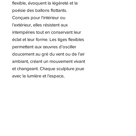
flexible, évoquent la légèreté et la
poésie des ballons flottants.
Conçues pour l'intérieur ou
l’extérieur, elles résistent aux
intempéries tout en conservant leur
éclat et leur forme. Les tiges flexibles
permettent aux œuvres d’osciller
doucement au gré du vent ou de l'air
ambiant, créant un mouvement vivant
et changeant. Chaque sculpture joue
avec la lumière et l’espace,
transformant le jardin ou les espaces
intérieurs en un véritable tableau
dynamique. L’artiste réussit à mêler
art contemporain, élégance et
interaction avec l’environnement
dans ces créations aériennes et
ludiques.