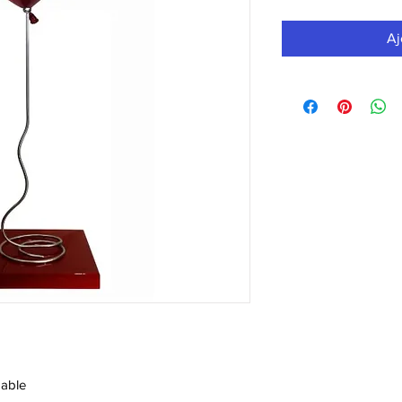
Aj
dable