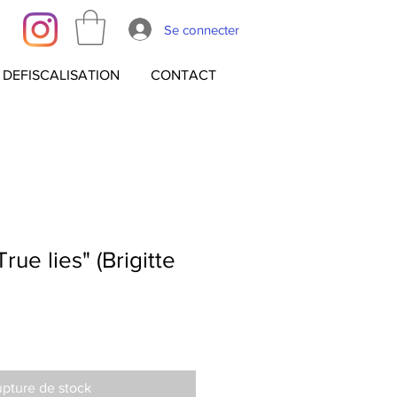
Se connecter
DEFISCALISATION
CONTACT
True lies" (Brigitte
pture de stock