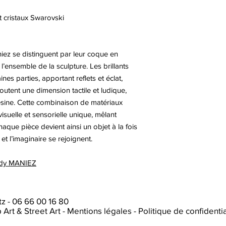
t cristaux Swarovski
ez se distinguent par leur coque en
e l’ensemble de la sculpture. Les brillants
es parties, apportant reflets et éclat,
joutent une dimension tactile et ludique,
 résine. Cette combinaison de matériaux
suelle et sensorielle unique, mêlant
que pièce devient ainsi un objet à la fois
e et l’imaginaire se rejoignent.
 Eddy MANIEZ
tz
-
06 66 00 16 80
p Art & Street Art
-
Mentions légales
-
Politique de confidentia