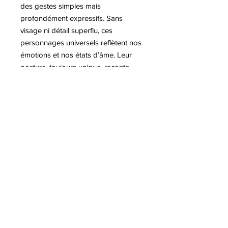
des gestes simples mais
profondément expressifs. Sans
visage ni détail superflu, ces
personnages universels reflètent nos
émotions et nos états d’âme. Leur
posture, toujours unique, raconte
une histoire différente selon l’angle
et la lumière. À la fois minimalistes et
vivantes, les Flexo incarnent la
poésie du mouvement et de
l’humain.
Plus d'informations sur l'artiste ZED
8 Avenue Jaulerry, 64200 Biarritz
-
06 66 00 16 80