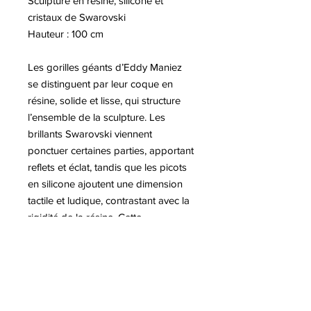
Sculpture en résine, silicone et
cristaux de Swarovski
Hauteur : 100 cm
Les gorilles géants d’Eddy Maniez
se distinguent par leur coque en
résine, solide et lisse, qui structure
l’ensemble de la sculpture. Les
brillants Swarovski viennent
ponctuer certaines parties, apportant
reflets et éclat, tandis que les picots
en silicone ajoutent une dimension
tactile et ludique, contrastant avec la
rigidité de la résine. Cette
combinaison de matériaux confère
aux œuvres une richesse visuelle et
sensorielle unique, mêlant puissance,
élégance et humour. Chaque pièce
devient ainsi un objet à la fois