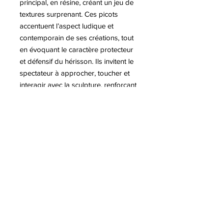
principal, en résine, créant un jeu de
textures surprenant. Ces picots
accentuent l’aspect ludique et
contemporain de ses créations, tout
en évoquant le caractère protecteur
et défensif du hérisson. Ils invitent le
spectateur à approcher, toucher et
interagir avec la sculpture, renforçant
ainsi l’expérience sensorielle. Par ce
détail, Eddy Maniez transforme une
figure animale familière en objet
artistique à la fois poétique et
expérimental.
Plus d'informations sur l'artiste Eddy
MANIEZ