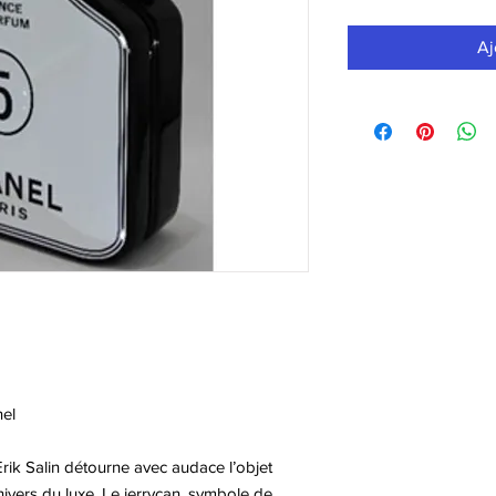
Aj
el
rik Salin détourne avec audace l’objet
univers du luxe. Le jerrycan, symbole de