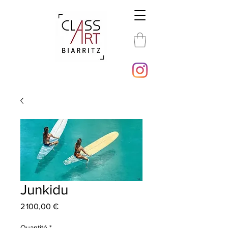
Junkidu
Prix
2 100,00 €
Quantité
*