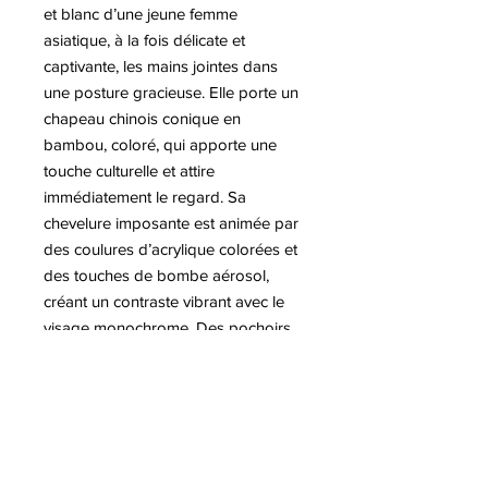
et blanc d’une jeune femme
asiatique, à la fois délicate et
captivante, les mains jointes dans
une posture gracieuse. Elle porte un
chapeau chinois conique en
bambou, coloré, qui apporte une
touche culturelle et attire
immédiatement le regard. Sa
chevelure imposante est animée par
des coulures d’acrylique colorées et
des touches de bombe aérosol,
créant un contraste vibrant avec le
visage monochrome. Des pochoirs
et effets typiques du street art
insufflent mouvement et énergie à
l’ensemble de la composition. Cette
œuvre mêle réalisme, modernité et
créativité urbaine, transformant le
portrait classique en une pièce