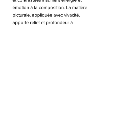
émotion à la composition. La matière
picturale, appliquée avec vivacité,
apporte relief et profondeur à
l’ensemble. Cette œuvre illustre
parfaitement l’univers moderne de
l’artiste, influencé par le pop art et le
street art.
Plus d'informations sur Romain
CLASS
8 Avenue Jaulerry, 64200 Biarritz
-
06 66 00 16 80
© Class Art Biarritz | Galerie Pop Art
& Street Art
-
Mentions légales
-
Politique de confidentialité