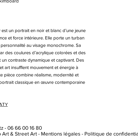
 skimboard
est un portrait en noir et blanc d’une jeune
e et force intérieure. Elle porte un turban
et personnalité au visage monochrome. Sa
r des coulures d’acrylique colorées et des
 un contraste dynamique et captivant. Des
eet art insufflent mouvement et énergie à
te pièce combine réalisme, modernité et
e portrait classique en œuvre contemporaine
EATY
tz
-
06 66 00 16 80
p Art & Street Art
-
Mentions légales
-
Politique de confidentia