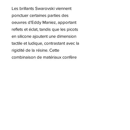
Les brillants Swarovski viennent
ponctuer certaines parties des
oeuvres d'Eddy Maniez, apportant
reflets et éclat, tandis que les picots
en silicone ajoutent une dimension
tactile et ludique, contrastant avec la
rigidité de la résine. Cette
combinaison de matériaux confère
aux œuvres une richesse visuelle et
sensorielle unique, mêlant puissance,
élégance et humour. Chaque pièce
devient ainsi un objet à la fois
sculptural et interactif, où la nature et
l’imaginaire se rejoignent.
Pour plus d'informations sur l'artiste
Eddy MANIEZ