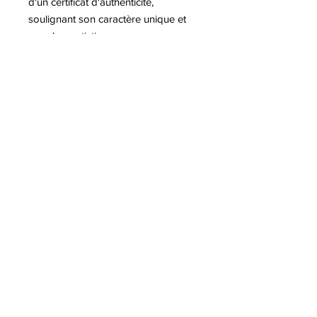
d'un certificat d'authenticité,
soulignant son caractère unique et
sa valeur artistique.
A lire sur notre blog :
-Le Kong de Richard Orlinski
-Exposition Richard Orlinski à
Vernon
-Exposition Richard Orlinski à Saint
Raphaël
-Richard Orlinski et les trophées de
l'Alpe d'Huez
-Exposition Richard Orlinski à Bastia
Pour plus d'information sur l'artiste
Richard Orlinski