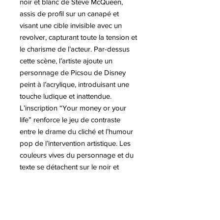
noir et blanc de Steve McQueen,
assis de profil sur un canapé et
visant une cible invisible avec un
revolver, capturant toute la tension et
le charisme de l’acteur. Par-dessus
cette scène, l’artiste ajoute un
personnage de Picsou de Disney
peint à l’acrylique, introduisant une
touche ludique et inattendue.
L’inscription “Your money or your
life” renforce le jeu de contraste
entre le drame du cliché et l’humour
pop de l’intervention artistique. Les
couleurs vives du personnage et du
texte se détachent sur le noir et
blanc, créant un impact visuel fort.
L’œuvre mélange références
cinématographiques, culture pop et
ironie, offrant une lecture multiple et