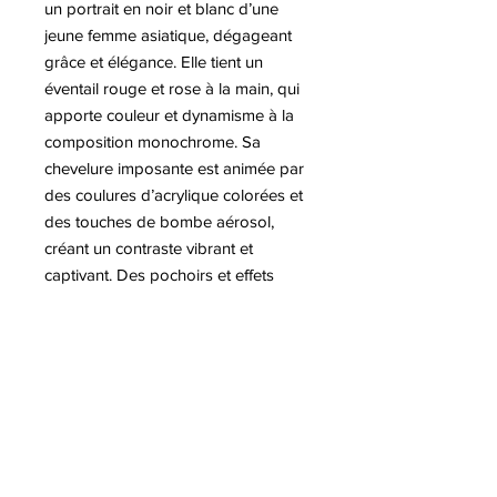
un portrait en noir et blanc d’une
jeune femme asiatique, dégageant
grâce et élégance. Elle tient un
éventail rouge et rose à la main, qui
apporte couleur et dynamisme à la
composition monochrome. Sa
chevelure imposante est animée par
des coulures d’acrylique colorées et
des touches de bombe aérosol,
créant un contraste vibrant et
captivant. Des pochoirs et effets
typiques du street art insufflent
mouvement et énergie à l’ensemble
de l’œuvre. Réalisée sur carton, cette
pièce allie réalisme, modernité et
créativité urbaine, transformant le
portrait classique en une œuvre
contemporaine et expressive.