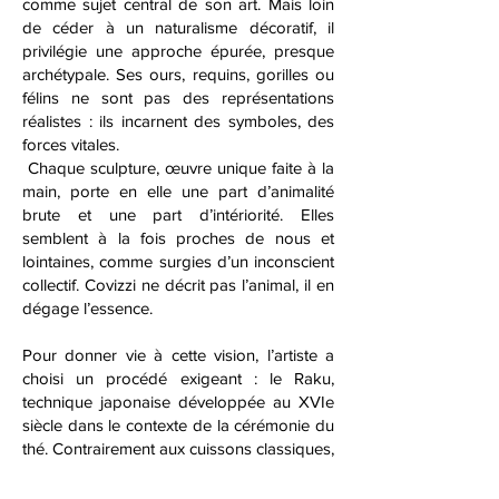
comme sujet central de son art. Mais loin
de céder à un naturalisme décoratif, il
privilégie une approche épurée, presque
archétypale. Ses ours, requins, gorilles ou
félins ne sont pas des représentations
réalistes : ils incarnent des symboles, des
forces vitales.
Chaque sculpture, œuvre unique faite à la
main, porte en elle une part d’animalité
brute et une part d’intériorité. Elles
semblent à la fois proches de nous et
lointaines, comme surgies d’un inconscient
collectif. Covizzi ne décrit pas l’animal, il en
dégage l’essence.
Pour donner vie à cette vision, l’artiste a
choisi un procédé exigeant : le Raku,
technique japonaise développée au XVIe
siècle dans le contexte de la cérémonie du
thé. Contrairement aux cuissons classiques,
le Raku repose sur un cycle très rapide :
les pièces, après une cuisson à haute