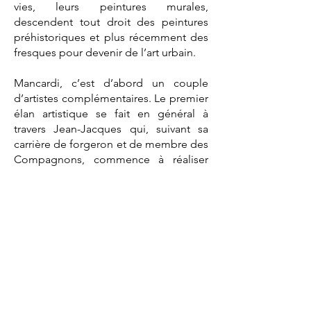
vies, leurs peintures murales,
descendent tout droit des peintures
préhistoriques et plus récemment des
fresques pour devenir de l’art urbain.
Mancardi, c’est d’abord un couple
d’artistes complémentaires. Le premier
élan artistique se fait en général à
travers Jean-Jacques qui, suivant sa
carrière de forgeron et de membre des
Compagnons, commence à réaliser
des sculptures en acier, en bois et puis
enfin en marbre.
En parallèle, Christine s’intéresse
également à la sculpture sur marbre.
Le couple se convertit
progressivement au bronze en
travaillant ensemble et créent le
monde des Workers et des Graffeurs :