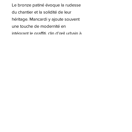
Le bronze patiné évoque la rudesse
du chantier et la solidité de leur
héritage. Mancardi y ajoute souvent
une touche de modernité en
intégrant le graffiti, clin d’œil urbain à
la ville d’aujourd’hui. Cette alliance
du classique et du street art fait de
ses œuvres une mémoire vivante et
résolument contemporaine.
Plus d'informations sur l'artiste Jean-
Jacques MANCARDI
8 Avenue Jaulerry, 64200 Biarritz
-
06 66 00 16 80
© Class Art Biarritz | Galerie Pop Art