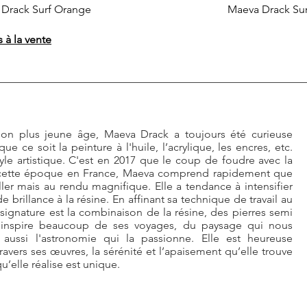
Drack Surf Orange
Maeva Drack Sur
à la vente
s son plus jeune âge, Maeva Drack a toujours été curieuse
 ce soit la peinture à l'huile, l’acrylique, les encres, etc.
yle artistique. C'est en 2017 que le coup de foudre avec la
à cette époque en France, Maeva comprend rapidement que
ller mais au rendu magnifique. Elle a tendance à intensifier
brillance à la résine. En affinant sa technique de travail au
 signature est la combinaison de la résine, des pierres semi
s'inspire beaucoup de ses voyages, du paysage qui nous
 aussi l'astronomie qui la passionne. Elle est heureuse
travers ses œuvres, la sérénité et l’apaisement qu’elle trouve
’elle réalise est unique.