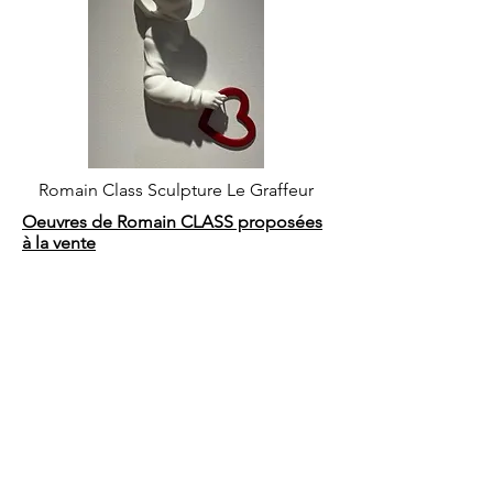
Romain Class Sculpture Le Graffeur
Oeuvres de Romain CLASS proposées
à la vente
BIOGRAPHIE
Romain CLASS est né en 1971, en
Touraine. Il a beaucoup peint enfant,
de 8 à 13 ans. S’en est suivi une longue
pause créative de 40 ans … Passionné
d’art contemporain depuis toujours, il
crée en 2021 la galerie Class Art Biarritz,
dédiée au Pop Art et Street Art, avec