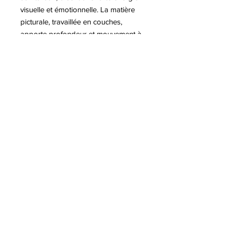
visuelle et émotionnelle. La matière
picturale, travaillée en couches,
apporte profondeur et mouvement à
la composition. Cette œuvre s’inscrit
dans une esthétique moderne
mêlant figuration et abstraction.
Plus d'informations sur Romain
CLASS
8 Avenue Jaulerry, 64200 Biarritz
-
06 66 00 16 80
© Class Art Biarritz | Galerie Pop Art
& Street Art
-
Mentions légales
-
Politique de confidentialité