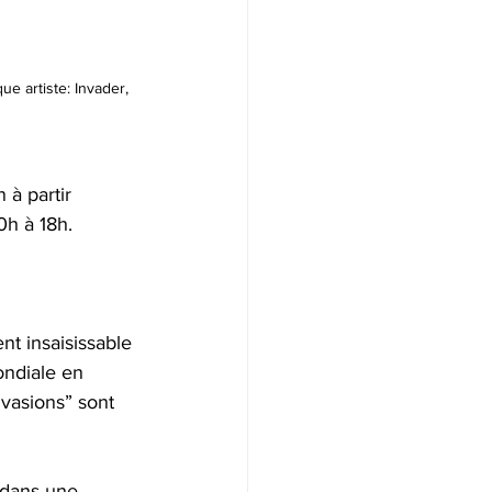
e artiste: Invader, 
 à partir 
0h à 18h.
nt insaisissable 
ondiale en 
nvasions” sont 
i dans une 