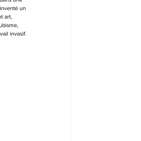
 inventé un 
 art, 
cubisme, 
ail invasif.