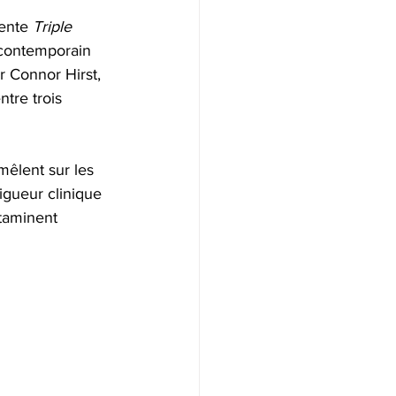
ente 
Triple 
t contemporain 
r Connor Hirst, 
ntre trois 
mêlent sur les 
rigueur clinique 
ntaminent 