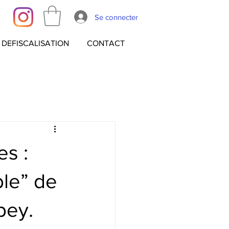
Se connecter
DEFISCALISATION
CONTACT
es :
ble” de
Obey.