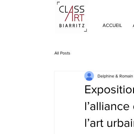
ACCUEIL
All Posts
Delphine & Romain
Expositio
l’alliance
l’art urba