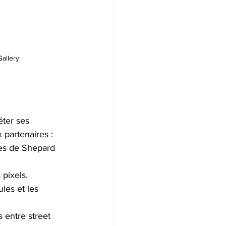
allery
éter ses 
 partenaires :
tes de Shepard 
 pixels.
les et les 
 entre street 