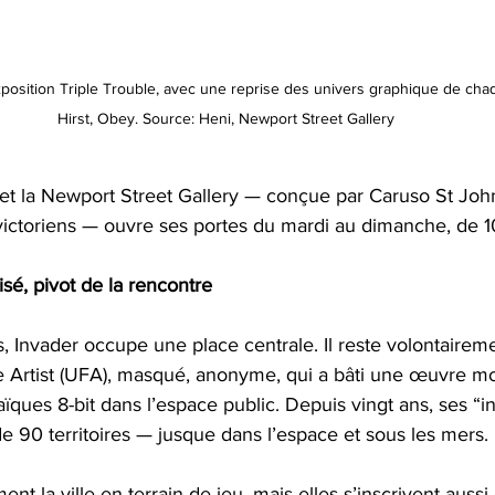
xposition Triple Trouble, avec une reprise des univers graphique de chaqu
Hirst, Obey. Source: Heni, Newport Street Gallery
, et la Newport Street Gallery — conçue par Caruso St John
victoriens — ouvre ses portes du mardi au dimanche, de 1
lisé, pivot de la rencontre
es, Invader occupe une place centrale. Il reste volontaireme
ee Artist (UFA), masqué, anonyme, qui a bâti une œuvre m
ques 8-bit dans l’espace public. Depuis vingt ans, ses “i
 90 territoires — jusque dans l’espace et sous les mers.
nt la ville en terrain de jeu, mais elles s’inscrivent auss