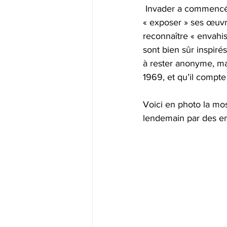
 Invader a commencé sa carrière en 1999, et, depuis 25 ans, il écume le monde pour 
« exposer » ses œuvre
reconnaître « envahiss
sont bien sûr inspiré
à rester anonyme, ma
1969, et qu’il compte
Voici en photo la mos
lendemain par des e