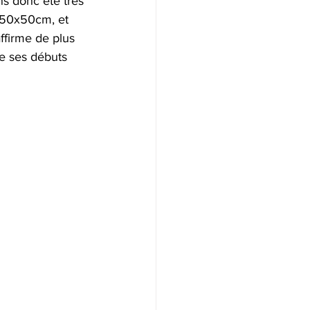
s donc été très 
e 50x50cm, et 
ffirme de plus 
e ses débuts 