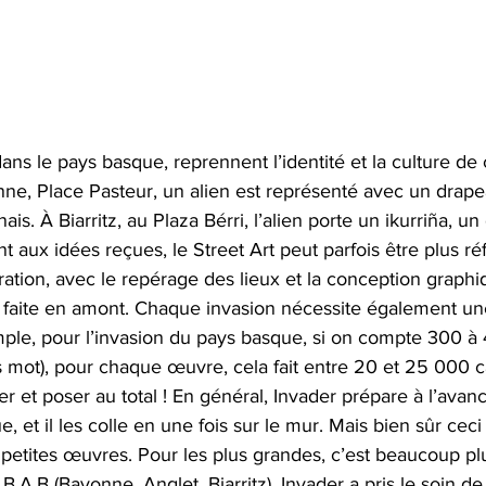
s le pays basque, reprennent l’identité et la culture de 
ne, Place Pasteur, un alien est représenté avec un drape
is. À Biarritz, au Plaza Bérri, l’alien porte un ikurriña, u
 aux idées reçues, le Street Art peut parfois être plus ré
ation, avec le repérage des lieux et la conception graphi
t faite en amont. Chaque invasion nécessite également une
emple, pour l’invasion du pays basque, si on compte 300 à
 mot), pour chaque œuvre, cela fait entre 20 et 25 000 c
r et poser au total ! En général, Invader prépare à l’ava
e, et il les colle en une fois sur le mur. Mais bien sûr ceci
petites œuvres. Pour les plus grandes, c’est beaucoup p
.A.B (Bayonne, Anglet, Biarritz), Invader a pris le soin de f