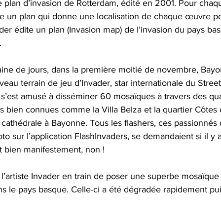
e plan d’invasion de Rotterdam, édité en 2001. Pour chaq
te un plan qui donne une localisation de chaque œuvre pos
der édite un plan (Invasion map) de l’invasion du pays bas
.
aine de jours, dans la première moitié de novembre, Bayonn
veau terrain de jeu d’Invader, star internationale du Stree
l s’est amusé à disséminer 60 mosaïques à travers des qua
s bien connues comme la Villa Belza et la quartier Côtes
la cathédrale à Bayonne. Tous les flashers, ces passionnés
o sur l’application FlashInvaders, se demandaient si il y a
 bien manifestement, non !
l’artiste Invader en train de poser une superbe mosaïque 
ns le pays basque. Celle-ci a été dégradée rapidement pui