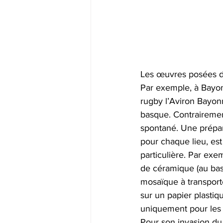
Les œuvres posées dan
Par exemple, à Bayon
rugby l’Aviron Bayonna
basque. Contrairement
spontané. Une prépar
pour chaque lieu, es
particulière. Par ex
de céramique (au bas
mosaïque à transporte
sur un papier plastiqu
uniquement pour les 
Pour son invasion du B