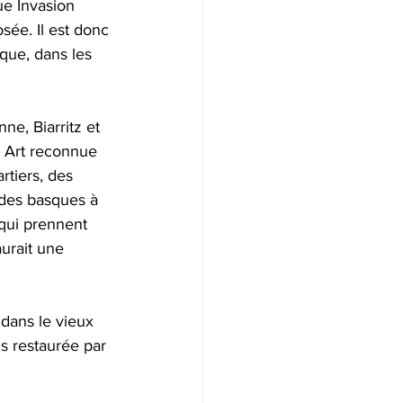
ue Invasion 
ée. Il est donc 
que, dans les 
e, Biarritz et 
t Art reconnue 
rtiers, des 
 des basques à 
 qui prennent 
urait une 
dans le vieux 
s restaurée par 