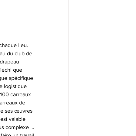
chaque lieu. 
au du club de 
n drapeau 
fléchi que 
que spécifique 
 logistique 
 400 carreaux 
arreaux de 
nce ses œuvres 
 est valable 
lus complexe …
aire un travail 