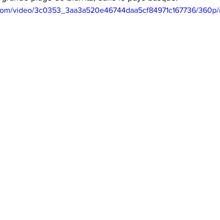
ic.com/video/3c0353_3aa3a520e46744daa5cf84971c167736/360p/