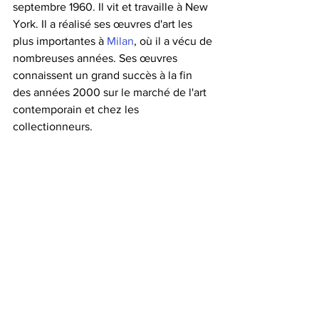
septembre 1960. Il vit et travaille à 
New 
York
. Il a réalisé ses œuvres d'art les 
plus importantes à 
Milan
, où il a vécu de 
nombreuses années. Ses œuvres 
connaissent un grand succès à la fin 
de
s 
années 2000
sur le marché de
 l'
art 
contemporain
et chez les 
collectionneurs.
Autodidacte, l’artiste a commencé sa 
carrière à la fin de
s 
années 1980
. Ses 
œuvres, qui prennent forme à partir 
d'objets et de personnes du monde 
réel, sont irrespectueuses envers l'art et 
les institutions.
Le 
musée Guggenheim
 de New York a 
présenté en janvier 2012 une 
rétrospective de son œuvre sur 21 