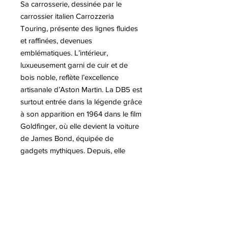
Sa carrosserie, dessinée par le
carrossier italien Carrozzeria
Touring, présente des lignes fluides
et raffinées, devenues
emblématiques. L’intérieur,
luxueusement garni de cuir et de
bois noble, reflète l’excellence
artisanale d’Aston Martin. La DB5 est
surtout entrée dans la légende grâce
à son apparition en 1964 dans le film
Goldfinger, où elle devient la voiture
de James Bond, équipée de
gadgets mythiques. Depuis, elle
symbolise à la fois le style et l’action.
Rarissime et très recherchée, la DB5
demeure l’une des voitures de
collection les plus emblématiques du
XXe siècle. La déclinaison de l'Aston
Martin DB5 par Antoine DUFILHO,