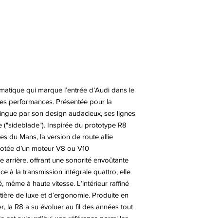
matique qui marque l’entrée d’Audi dans le
es performances. Présentée pour la
tingue par son design audacieux, ses lignes
e ("sideblade"). Inspirée du prototype R8
s du Mans, la version de route allie
 dotée d’un moteur V8 ou V10
 arrière, offrant une sonorité envoûtante
ce à la transmission intégrale quattro, elle
é, même à haute vitesse. L’intérieur raffiné
atière de luxe et d’ergonomie. Produite en
r, la R8 a su évoluer au fil des années tout