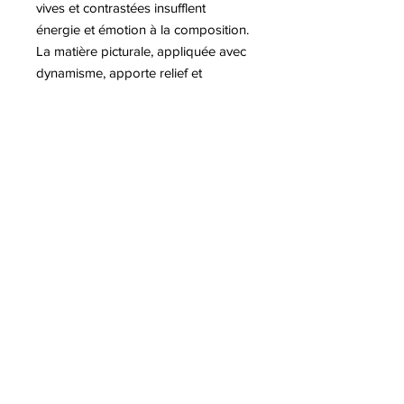
vives et contrastées insufflent
énergie et émotion à la composition.
La matière picturale, appliquée avec
dynamisme, apporte relief et
profondeur à l’ensemble. Cette
peinture illustre parfaitement l’univers
moderne de l’artiste, influencé par le
pop art et le street art.
Plus d'informations sur Romain
CLASS
8 Avenue Jaulerry, 64200 Biarritz
-
06 66 00 16 80
© Class Art Biarritz | Galerie Pop Art
& Street Art
-
Mentions légales
-
Politique de confidentialité