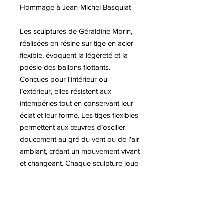
Hommage à Jean-Michel Basquiat
Les sculptures de Géraldine Morin,
réalisées en résine sur tige en acier
flexible, évoquent la légèreté et la
poésie des ballons flottants.
Conçues pour l'intérieur ou
l’extérieur, elles résistent aux
intempéries tout en conservant leur
éclat et leur forme. Les tiges flexibles
permettent aux œuvres d’osciller
doucement au gré du vent ou de l'air
ambiant, créant un mouvement vivant
et changeant. Chaque sculpture joue
avec la lumière et l’espace,
transformant le jardin ou les espaces
intérieurs en un véritable tableau
dynamique. L’artiste réussit à mêler
art contemporain, élégance et