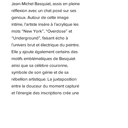
Jean-Michel Basquiat, assis en pleine
réflexion avec un chat posé sur ses
genoux. Autour de cette image
intime, l’artiste insère à l’acrylique les
mots “New York”, “Overdose” et
“Underground”, faisant écho à
l’univers brut et électrique du peintre.
Elle y ajoute également certains des
motifs emblématiques de Basquiat
ainsi que sa célèbre couronne,
symbole de son génie et de sa
rébellion artistique. La juxtaposition
entre la douceur du moment capturé
et l’énergie des inscriptions crée une
tension visuelle captivante. Cette
œuvre mêle hommage, culture
urbaine et liberté créative, traduisant
la personnalité complexe de
Basquiat. Géraldine Morin revisite