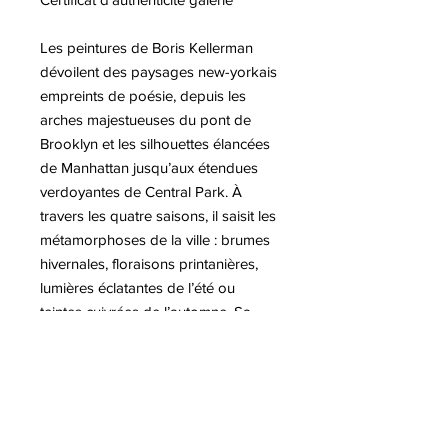
Les peintures de Boris Kellerman
dévoilent des paysages new-yorkais
empreints de poésie, depuis les
arches majestueuses du pont de
Brooklyn et les silhouettes élancées
de Manhattan jusqu’aux étendues
verdoyantes de Central Park. À
travers les quatre saisons, il saisit les
métamorphoses de la ville : brumes
hivernales, floraisons printanières,
lumières éclatantes de l’été ou
teintes cuivrées de l’automne. Sa
palette riche et expressive traduit
avec finesse l’énergie, les contrastes
et l’atmosphère vibrante de New
York. Décédé en 2014, Kellerman
laisse une œuvre profonde et