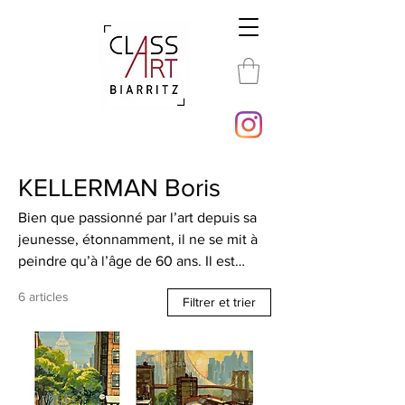
KELLERMAN Boris
Bien que passionné par l’art depuis sa
jeunesse, étonnamment, il ne se mit à
peindre qu’à l’âge de 60 ans. Il est
totalement autodidacte, et n’a suivi
6 articles
Filtrer et trier
aucun court des beaux-arts. Sa passion
pour Manhattan, son architecture et ses
nuances picturales selon les saisons
l’ont rapidement amené à peindre
principalement sa ville d’adoption.