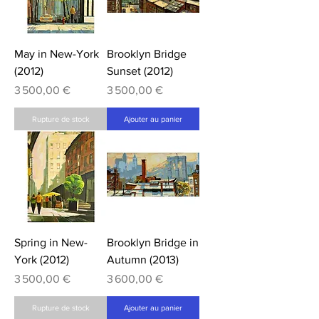
May in New-York
Brooklyn Bridge
(2012)
Sunset (2012)
Prix
Prix
3 500,00 €
3 500,00 €
Rupture de stock
Ajouter au panier
Spring in New-
Brooklyn Bridge in
York (2012)
Autumn (2013)
Prix
Prix
3 500,00 €
3 600,00 €
Rupture de stock
Ajouter au panier