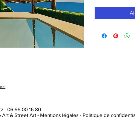
Aj
ass
tz
-
06 66 00 16 80
p Art & Street Art
-
Mentions légales
-
Politique de confidentia