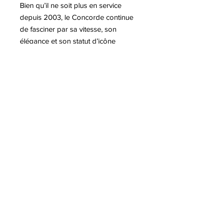
Bien qu’il ne soit plus en service
depuis 2003, le Concorde continue
de fasciner par sa vitesse, son
élégance et son statut d’icône
aéronautique. Sa déclinaison en art
contemporain, sculpture, par l'artiste
Antoine DUFILHO, est une oeuvre
dynamique contemporaine de pop
art.
Pour plus d'informations sur l'artiste
Antoine DUFILHO
A lire sur notre blog:
-Antoine Dufilho, des voitures de
légende aux œuvres monumentales
-La nouvelle sculpture Lamborghini
Aventador d'Antoine Dufilho