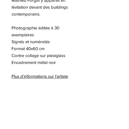
Mathieu Forget y apparaît en
lévitation devant des buildings
contemporains.
Photographie éditée à 30
exemplaires
Signés et numérotés
Format 40x60 cm
Contre collage sur plexiglass
Encadrement métal noir
Plus d'informations sur l'artiste
Mathieu FORGET
A lire sur notre blog :
-Victoria Dauberville, Classique ?
-Tim Cook photographie Mathieu
Forget
-Victoria Dauberville danse sur