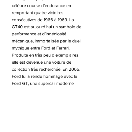
célèbre course d’endurance en
remportant quatre victoires
consécutives de 1966 à 1969. La
GT40 est aujourd’hui un symbole de
performance et d’ingéniosité
mécanique, immortalisée par le duel
mythique entre Ford et Ferrari.
Produite en très peu d'exemplaires,
elle est devenue une voiture de
collection très recherchée. En 2005,
Ford lui a rendu hommage avec la
Ford GT, une supercar moderne
inspirée de l’originale. La GT40 reste
une légende de l’histoire de
l’automobile et du sport
automobile. La déclinaison de la
voiture Ford GT40 par l'artiste
Antoine DUFILHO, est une sculpture