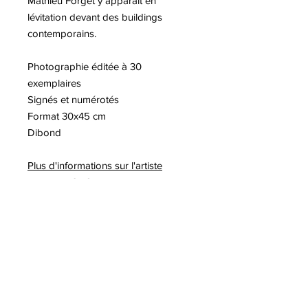
Mathieu Forget y apparaît en
lévitation devant des buildings
contemporains.
Photographie éditée à 30
exemplaires
Signés et numérotés
Format 30x45 cm
Dibond
Plus d'informations sur l'artiste
Mathieu FORGET
A lire sur notre blog :
-Victoria Dauberville, Classique ?
-Tim Cook photographie Mathieu
Forget
-Victoria Dauberville danse sur
l'étrave d'un navire en antarctique