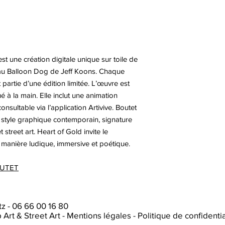
t une création digitale unique sur toile de
u Balloon Dog de Jeff Koons. Chaque
t partie d’une édition limitée. L’œuvre est
ué à la main. Elle inclut une animation
nsultable via l’application Artivive. Boutet
n style graphique contemporain, signature
street art. Heart of Gold invite le
de manière ludique, immersive et poétique.
BOUTET
tz
-
06 66 00 16 80
p Art & Street Art
-
Mentions légales
-
Politique de confidentia