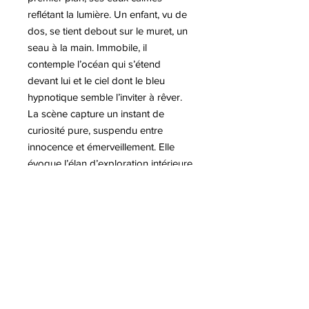
reflétant la lumière. Un enfant, vu de
dos, se tient debout sur le muret, un
seau à la main. Immobile, il
contemple l’océan qui s’étend
devant lui et le ciel dont le bleu
hypnotique semble l’inviter à rêver.
La scène capture un instant de
curiosité pure, suspendu entre
innocence et émerveillement. Elle
évoque l’élan d’exploration intérieure
qui précède chaque nouvelle
découverte.
Plus d'informations sur l'artiste Hugo
PONDZ
A lire sur notre blog :
-Extension de la collaboration avec