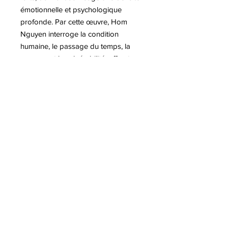
émotionnelle et psychologique
profonde. Par cette œuvre, Hom
Nguyen interroge la condition
humaine, le passage du temps, la
sagesse et la vulnérabilité, offrant un
visage rugueux et honnête, chargé
d’histoire. You Man incarne ainsi la
quête de vérité intérieure et
d’humanité qui traverse l’ensemble
de son travail.
A lire sur notre blog :
-Hom Nguyen, la résilience d'un
enfant surdoué
-Exposition Hom Nguyen : Le Fil
d’Ariane au Musée du Touquet
Plus d'informations sur l'artiste Hom