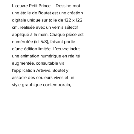
L’œuvre Petit Prince – Dessine-moi
une étoile de Boutet est une création
digitale unique sur toile de 122 x 122
cm, réalisée avec un vernis sélectif
appliqué à la main. Chaque pièce est
numérotée (ici 5/8), faisant partie
d’une édition limitée. L’œuvre inclut
une animation numérique en réalité
augmentée, consultable via
l’application Artivive. Boutet y
associe des couleurs vives et un
style graphique contemporain,
signature de son approche mêlant
pop art et street art. Chaque détail
reflète son univers ludique et
poétique. Petit Prince – Dessine-moi
une étoile invite le spectateur à
interagir avec l’art de manière