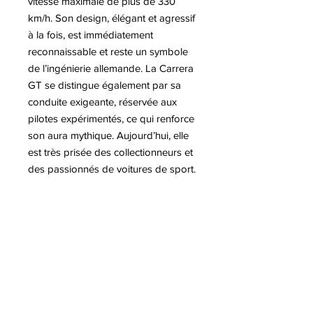
vitesse maximale de plus de 330
km/h. Son design, élégant et agressif
à la fois, est immédiatement
reconnaissable et reste un symbole
de l’ingénierie allemande. La Carrera
GT se distingue également par sa
conduite exigeante, réservée aux
pilotes expérimentés, ce qui renforce
son aura mythique. Aujourd’hui, elle
est très prisée des collectionneurs et
des passionnés de voitures de sport.
Elle incarne la fusion parfaite entre
technologie avancée, puissance
brute et esthétique raffinée. La
déclinaison de la Porsche Carrera
GT par Antoine DUFILHO, est une
sculpture dynamique, aux lignes
racées et épurées, résolument
contemporaines.