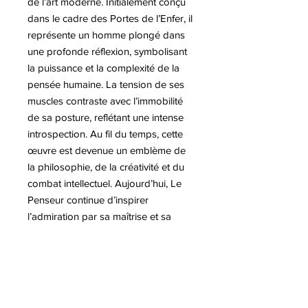
de l’art moderne. Initialement conçu
dans le cadre des Portes de l’Enfer, il
représente un homme plongé dans
une profonde réflexion, symbolisant
la puissance et la complexité de la
pensée humaine. La tension de ses
muscles contraste avec l’immobilité
de sa posture, reflétant une intense
introspection. Au fil du temps, cette
œuvre est devenue un emblème de
la philosophie, de la créativité et du
combat intellectuel. Aujourd’hui, Le
Penseur continue d’inspirer
l’admiration par sa maîtrise et sa
profondeur émotionnelle. La
sculpture Surfeur de Rodin, réalisée
par Romain Class, rend hommage à
l’artiste tout en faisant un clin d’œil
aux difficultés de la pratique du surf.