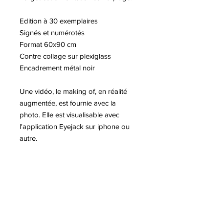
Edition à 30 exemplaires
Signés et numérotés
Format 60x90 cm
Contre collage sur plexiglass
Encadrement métal noir
Une vidéo, le making of, en réalité
augmentée, est fournie avec la
photo. Elle est visualisable avec
l'application Eyejack sur iphone ou
autre.
Plus d'informations sur l'artiste
Mathieu FORGET
A lire sur notre blog :
-Victoria Dauberville, Classique ?